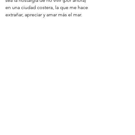
sea la nostalgia de no vivir (por ahora) 
en una ciudad costera, la que me hace 
extrañar, apreciar y amar más el mar. 