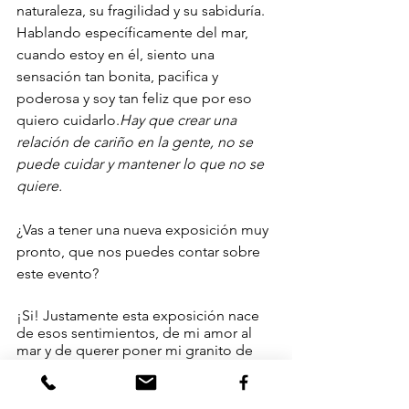
naturaleza, su fragilidad y su sabiduría. 
Hablando específicamente del mar, 
cuando estoy en él, siento una 
sensación tan bonita, pacifica y 
poderosa y soy tan feliz que por eso 
quiero cuidarlo.
Hay que crear una 
relación de cariño en la gente, no se 
puede cuidar y mantener lo que no se 
quiere.
¿Vas a tener una nueva exposición muy 
pronto, que nos puedes contar sobre 
este evento?
¡Si! Justamente esta exposición nace 
de esos sentimientos, de mi amor al 
mar y de querer poner mi granito de 
arena y ayudar a crear conciencia de la 
importancia de cuidarlo. En enero 
empecé un telar que se llama “Mar 