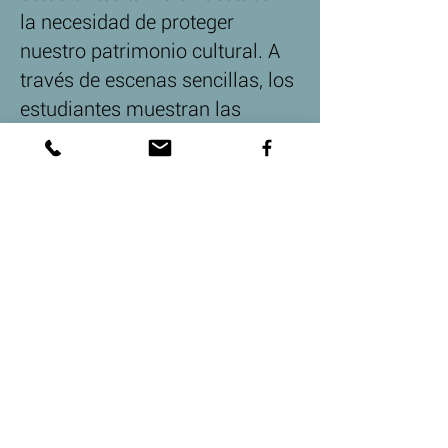
la necesidad de proteger
nuestro patrimonio cultural. A
través de escenas sencillas, los
estudiantes muestran las
consecuencias del saqueo de
tumbas y el valor de la
preservación. A su manera
única, estos jóvenes
estudiantes nos recuerdan la
importancia de entender y
salvaguardar nuestro pasado.
Su animación ofrece una
mezcla de entretenimiento y
conciencia, animando a los
espectadores a valorar la rica