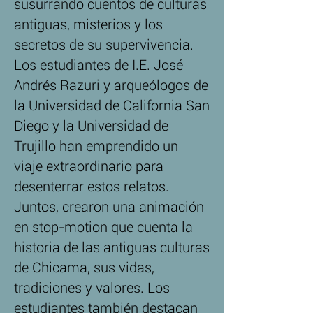
susurrando cuentos de culturas
antiguas, misterios y los
secretos de su supervivencia.
Los estudiantes de I.E. José
Andrés Razuri y arqueólogos de
la Universidad de California San
Diego y la Universidad de
Trujillo han emprendido un
viaje extraordinario para
desenterrar estos relatos.
Juntos, crearon una animación
en stop-motion que cuenta la
historia de las antiguas culturas
de Chicama, sus vidas,
tradiciones y valores. Los
estudiantes también destacan